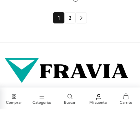
1
2
CAL.SAN LUCAS MZA. B LOTE. 11 URB. SANTO
DOMINGO (ETAPA 14) LIMA - LIMA - CARABAYLLO
Comprar
Categorias
Buscar
Mi cuenta
Carrito
Ventas@fravia.com.pe
(01) 704-1978
Información