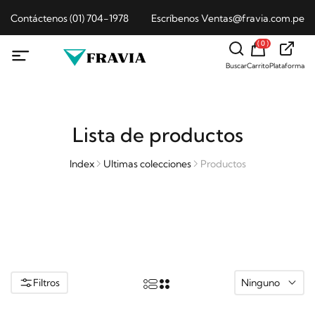
Contáctenos (01) 704-1978
Escríbenos Ventas@fravia.com.pe
( 0 )
Buscar
Carrito
Plataforma
Lista de productos
Index
Ultimas colecciones
Productos
Filtros
Ninguno