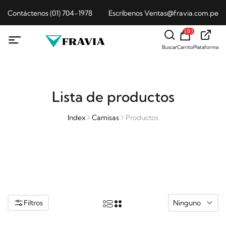
Contáctenos (01) 704-1978
Escríbenos Ventas@fravia.com.pe
( 0 )
Buscar
Carrito
Plataforma
Lista de productos
Index
Camisas
Productos
Filtros
Ninguno