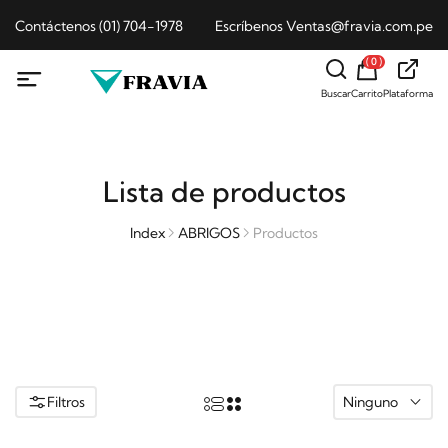
Contáctenos (01) 704-1978
Escríbenos Ventas@fravia.com.pe
( 0 )
Buscar
Carrito
Plataforma
Lista de productos
Index
ABRIGOS
Productos
Filtros
Ninguno