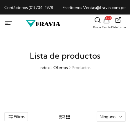
Contáctenos (01) 704-1978
Escríbenos Ventas@fravia.com.pe
( 0 )
Buscar
Carrito
Plataforma
Lista de productos
Index
Ofertas
Productos
Filtros
Ninguno