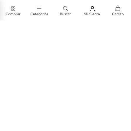
CASACA WALDO CYBER
S/ 169.90
Comprar
Categorias
Buscar
Mi cuenta
Carrito
AGREGAR AL CARRITO
1PREMIO BLUSA MERCY
S/ 70.00
1
2
3