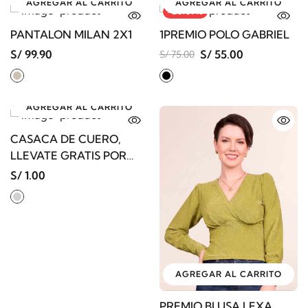
AGREGAR AL CARRITO
AGREGAR AL CARRITO
-26.67%
PANTALON MILAN 2X1
1PREMIO POLO GABRIEL
S/ 99.90
S/ 55.00
S/ 75.00
AGREGAR AL CARRITO
CASACA DE CUERO,
LLEVATE GRATIS POR
PASAR PEDIDO S/900
S/ 1.00
AMAS
AGREGAR AL CARRITO
PREMIO BLUSA LEXA