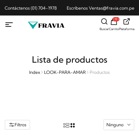
Contáctenos (01) 704-1978
Escríbenos Ventas@fravia.com.pe
( 0 )
Buscar
Carrito
Plataforma
Lista de productos
Index
LOOK-PARA-AMAR
Productos
Filtros
Ninguno