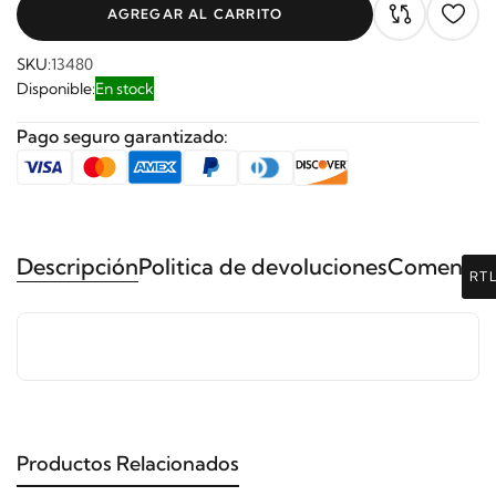
AGREGAR AL CARRITO
SKU:
13480
Disponible:
En stock
Pago seguro garantizado:
Descripción
Politica de devoluciones
Comentari
RT
Productos Relacionados