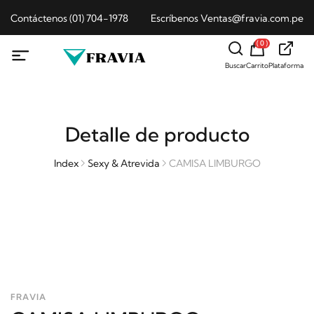
Contáctenos (01) 704-1978
Escríbenos Ventas@fravia.com.pe
( 0 )
Buscar
Carrito
Plataforma
Detalle de producto
Index
Sexy & Atrevida
CAMISA LIMBURGO
FRAVIA