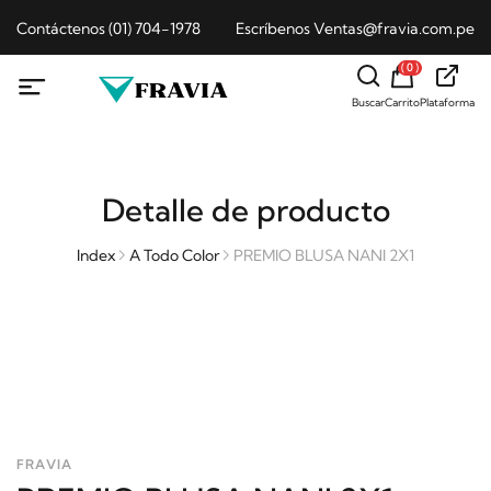
Contáctenos (01) 704-1978
Escríbenos Ventas@fravia.com.pe
( 0 )
Buscar
Carrito
Plataforma
Detalle de producto
Index
A Todo Color
PREMIO BLUSA NANI 2X1
FRAVIA