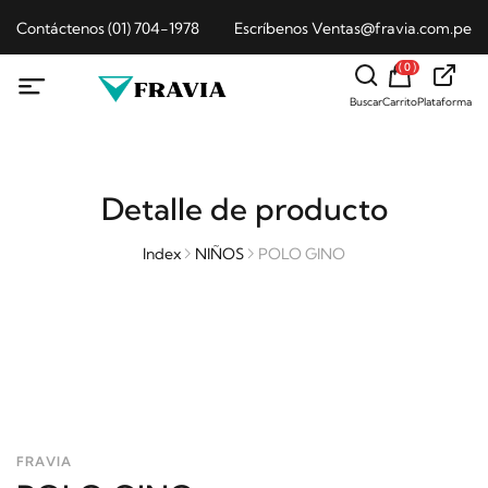
Contáctenos (01) 704-1978
Escríbenos Ventas@fravia.com.pe
( 0 )
Buscar
Carrito
Plataforma
Detalle de producto
Index
NIÑOS
POLO GINO
FRAVIA