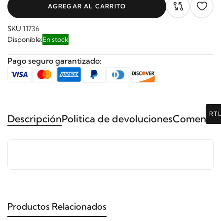
AGREGAR AL CARRITO
SKU:
11736
Disponible:
En stock
Pago seguro garantizado:
RT
Descripción
Politica de devoluciones
Comentari
Productos Relacionados