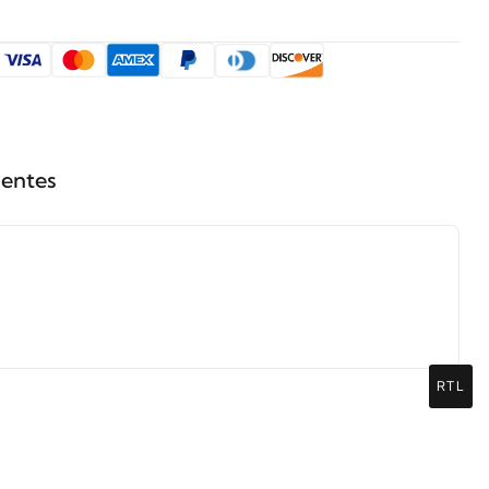
ientes
RTL