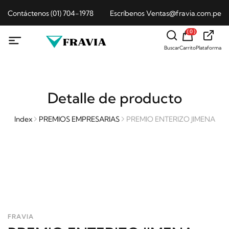
Contáctenos (01) 704-1978
Escríbenos Ventas@fravia.com.pe
( 0 )
Buscar
Carrito
Plataforma
Detalle de producto
Index
PREMIOS EMPRESARIAS
PREMIO ENTERIZO JIMENA
FRAVIA