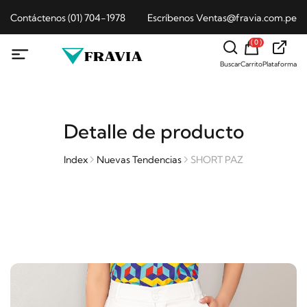
Contáctenos (01) 704-1978
Escríbenos Ventas@fravia.com.pe
( 0 )
Buscar
Carrito
Plataforma
Detalle de producto
Index
Nuevas Tendencias
SHORT PAZ