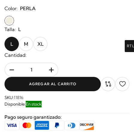
Color:
PERLA
Talla:
L
L
M
XL
RT
Cantidad:
-
+
AGREGAR AL CARRITO
SKU:
11816
Disponible:
En stock
Pago seguro garantizado: