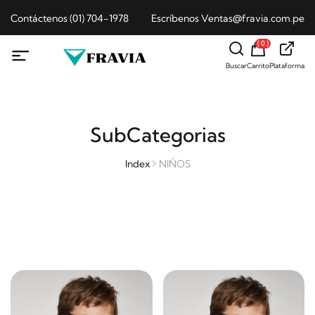
Contáctenos (01) 704-1978
Escríbenos Ventas@fravia.com.pe
( 0 )
Buscar
Carrito
Plataforma
SubCategorias
Index
NIÑOS