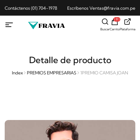
Contáctenos (01) 704-1978
Escríbenos Ventas@fravia.com.pe
( 0 )
Buscar
Carrito
Plataforma
Detalle de producto
Index
PREMIOS EMPRESARIAS
1PREMIO CAMISA JOAN