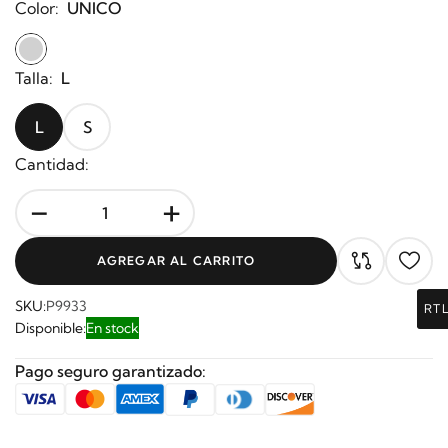
Color:
UNICO
Talla:
L
L
S
Cantidad:
-
+
AGREGAR AL CARRITO
SKU:
P9933
RT
Disponible:
En stock
Pago seguro garantizado: