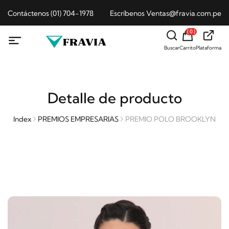
Contáctenos (01) 704-1978
Escríbenos Ventas@fravia.com.pe
( 0 )
Buscar
Carrito
Plataforma
Detalle de producto
Index
PREMIOS EMPRESARIAS
PREMIO POLO BROOKLYN